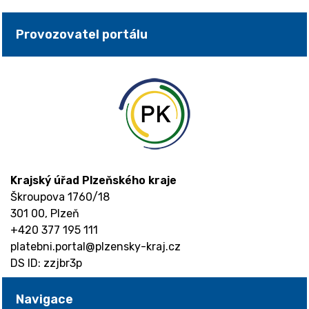
Provozovatel portálu
Krajský úřad Plzeňského kraje
Škroupova 1760/18
301 00, Plzeň
+420 377 195 111
platebni.portal@plzensky-kraj.cz
DS ID: zzjbr3p
Navigace