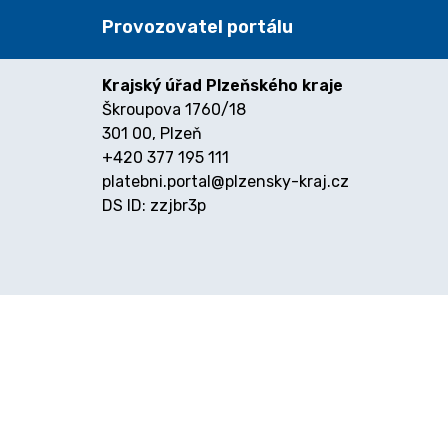
Provozovatel portálu
Krajský úřad Plzeňského kraje
Škroupova 1760/18
301 00, Plzeň
+420 377 195 111
platebni.portal@plzensky-kraj.cz
DS ID: zzjbr3p