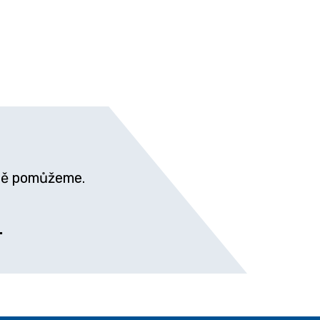
itě pomůžeme.
.