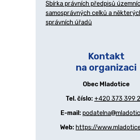
Sbírka právních předpisů územní
samosprávných celků a některýc
správních úřadů
Kontakt
na organizaci
Obec Mladotice
Tel. číslo:
+420 373 399 
E-mail:
podatelna@mladotic
Web:
https://www.mladotice