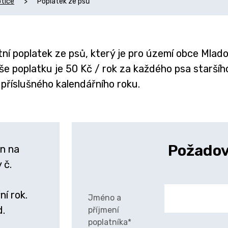
tice
>
Poplatek ze psů
ní poplatek ze psů, který je pro území obce Mla
e poplatku je 50 Kč / rok za každého psa staršího
 příslušného kalendářního roku.
Požadov
en na
 č.
í rok.
Jméno a
d.
příjmení
poplatníka*