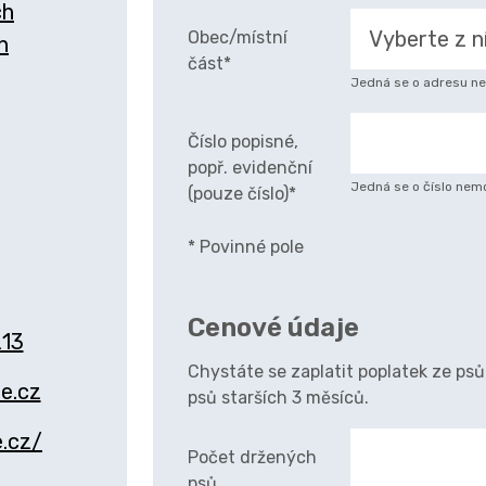
ch
Obec/místní
h
část*
Jedná se o adresu nem
Číslo popisné,
popř. evidenční
Jedná se o číslo nemo
(pouze číslo)*
* Povinné pole
Cenové údaje
213
Chystáte se zaplatit poplatek ze ps
e.cz
psů starších 3 měsíců.
.cz/
Počet držených
psů