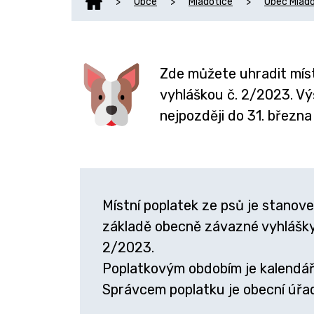
>
Obce
>
Mladotice
>
Obec Mlado
Zde můžete uhradit míst
vyhláškou č. 2/2023. Výš
nejpozději do 31. března
Místní poplatek ze psů je stanov
základě obecně závazné vyhlášky
2/2023.
Poplatkovým obdobím je kalendářn
Správcem poplatku je obecní úřa